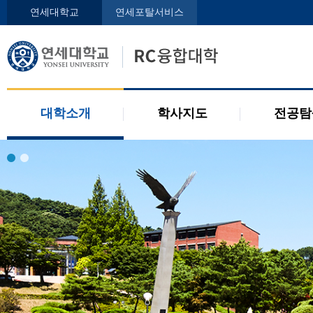
인사말
학사지도사
전공디
연세대학교
연세포탈서비스
구성원
교과목 소개
전공 관련 제도
오시는 길
2개 전공 제도
공지사항
대학소개
학사지도
전공탐