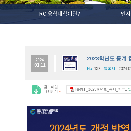
RC 융합대학이란?
인사
2023학년도 동계
2024
01.11
No.
132
등록일 :
2024.0
첨부파일
[붙임1]_2023학년도_동계_컴퓨..
(1
내려받기
>