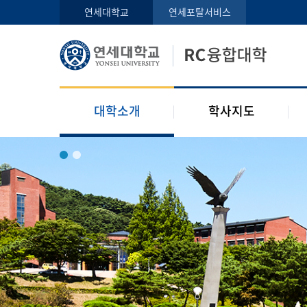
인사말
학사지도사
연세대학교
연세포탈서비스
구성원
교과목 소개
오시는 길
공지사항
대학소개
학사지도