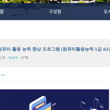
말
구성원
오
 컴퓨터 활용 능력 향상 프로그램 (컴퓨터활용능력 1급 &2
1.11
작성자 :
이*현
.2M)