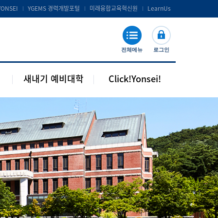
공지 및 자료실
연세포탈서비스 및 LearnUs
YONSEI
YGEMS 경력개발포털
미래융합교육혁신원
LearnUs
주요기관 안내
S-Campus 서비스
학습지원
전체메뉴
로그인
기타안내
새내기 예비대학
Click!Yonsei!