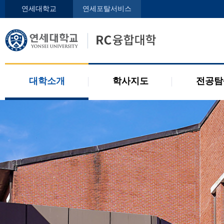
인사말
학사지도사
전공디
연세대학교
연세포탈서비스
구성원
교과목 소개
전공 관련 제도
오시는 길
2개 전공 제도
공지사항
대학소개
학사지도
전공탐