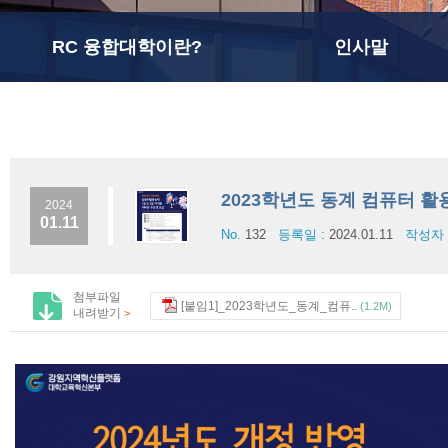
RC 융합대학이란?
인사말
2023학년도 동계 컴퓨터 활
2024
01.11
No.
132
등록일 :
2024.01.11
작성자 
첨부파일
[붙임1]_2023학년도_동계_컴퓨..
(1.2M)
내려받기
>