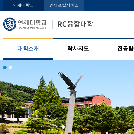
인사말
학사지도사
전공디
연세대학교
연세포탈서비스
구성원
교과목 소개
전공 관련 제도
오시는 길
2개 전공 제도
공지사항
대학소개
학사지도
전공탐